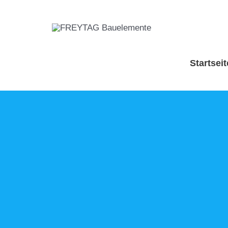
Aktuelle Seite:
Home
»
Leistungen
»
Garagentore
Startseit