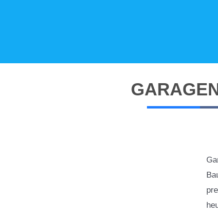
GARAGE
Gar
Bau
pr
heu