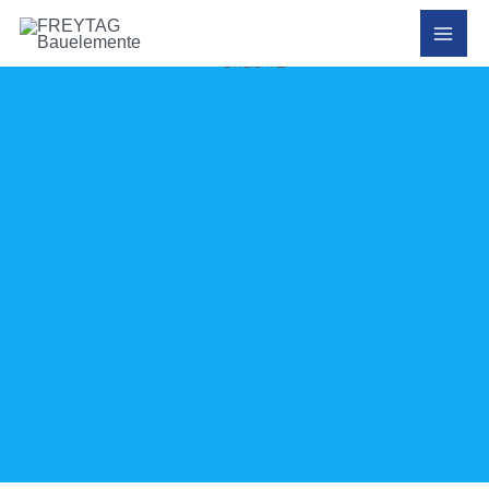
Aktuelle Seite:
Home
»
Leistungen
»
Innentüren